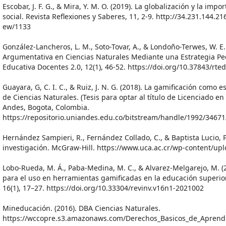
Escobar, J. F. G., & Mira, Y. M. O. (2019). La globalización y la impo
social. Revista Reflexiones y Saberes, 11, 2-9. http://34.231.144.2
ew/1133
González-Lancheros, L. M., Soto-Tovar, A., & Londoño-Terwes, W. E
Argumentativa en Ciencias Naturales Mediante una Estrategia Pe
Educativa Docentes 2.0, 12(1), 46-52. https://doi.org/10.37843/rted
Guayara, G, C. I. C., & Ruiz, J. N. G. (2018). La gamificación como
de Ciencias Naturales. (Tesis para optar al título de Licenciado e
Andes, Bogota, Colombia.
https://repositorio.uniandes.edu.co/bitstream/handle/1992/346
Hernández Sampieri, R., Fernández Collado, C., & Baptista Lucio, P
investigación. McGraw-Hill. https://www.uca.ac.cr/wp-content/up
Lobo-Rueda, M. Á., Paba-Medina, M. C., & Alvarez-Melgarejo, M. (2
para el uso en herramientas gamificadas en la educación superior.
16(1), 17–27. https://doi.org/10.33304/revinv.v16n1-2021002
Mineducación. (2016). DBA Ciencias Naturales.
https://wccopre.s3.amazonaws.com/Derechos_Basicos_de_Aprendi