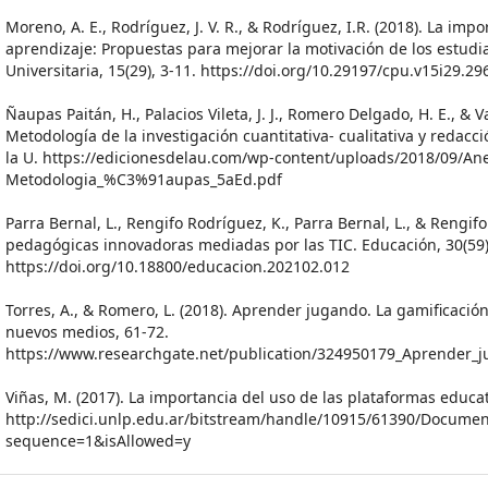
Moreno, A. E., Rodríguez, J. V. R., & Rodríguez, I.R. (2018). La imp
aprendizaje: Propuestas para mejorar la motivación de los estud
Universitaria, 15(29), 3-11. https://doi.org/10.29197/cpu.v15i29.29
Ñaupas Paitán, H., Palacios Vileta, J. J., Romero Delgado, H. E., & V
Metodología de la investigación cuantitativa- cualitativa y redacci
la U. https://edicionesdelau.com/wp-content/uploads/2018/09/An
Metodologia_%C3%91aupas_5aEd.pdf
Parra Bernal, L., Rengifo Rodríguez, K., Parra Bernal, L., & Rengifo
pedagógicas innovadoras mediadas por las TIC. Educación, 30(59)
https://doi.org/10.18800/educacion.202102.012
Torres, A., & Romero, L. (2018). Aprender jugando. La gamificación
nuevos medios, 61-72.
https://www.researchgate.net/publication/324950179_Aprender_j
Viñas, M. (2017). La importancia del uso de las plataformas educat
http://sedici.unlp.edu.ar/bitstream/handle/10915/61390/Docume
sequence=1&isAllowed=y